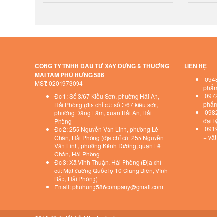
CÔNG TY TNHH ĐẦU TƯ XÂY DỰNG & THƯƠNG
LIÊN HỆ
MẠI TÂM PHÚ HƯNG 586
0948
MST: 0201973094
phẩm 
0972
Đc 1: Số 3/67 Kiều Sơn, phường Hải An,
phẩm 
Hải Phòng (địa chỉ cũ: số 3/67 kiều sơn,
0982 
phường Đằng Lâm, quận Hải An, Hải
đại l
Phòng
0919 
Đc 2: 255 Nguyễn Văn Linh, phường Lê
+ vật
Chân, Hải Phòng (địa chỉ cũ: 255 Nguyễn
Văn Linh, phường Kênh Dương, quận Lê
Chân, Hải Phòng
Đc 3: Xã Vĩnh Thuận, Hải Phòng (Địa chỉ
cũ: Mặt đường Quốc lộ 10 Giang Biên, Vĩnh
Bảo, Hải Phòng)
Email: phuhung586company@gmail.com