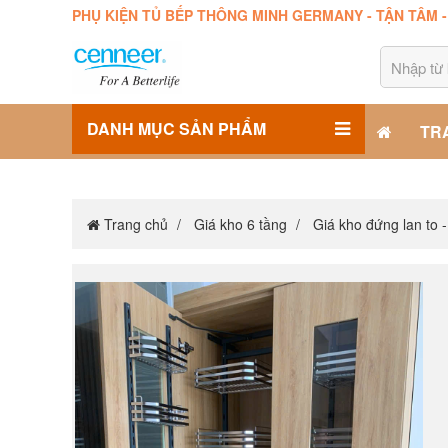
PHỤ KIỆN TỦ BẾP THÔNG MINH GERMANY - TẬN TÂM 
DANH MỤC SẢN PHẨM
TR
Trang chủ
Giá kho 6 tầng
Giá kho đứng lan to 