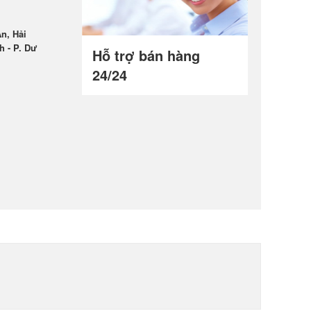
n, Hải
h - P. Dư
Hỗ trợ bán hàng
24/24