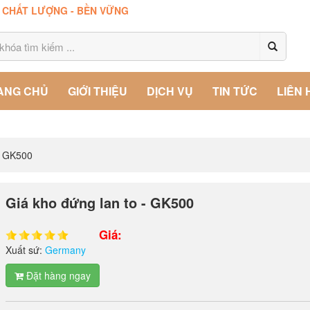
- CHẤT LƯỢNG - BỀN VỮNG
ANG CHỦ
GIỚI THIỆU
DỊCH VỤ
TIN TỨC
LIÊN 
- GK500
Giá kho đứng lan to - GK500
Giá:
Xuất sứ:
Germany
Đặt hàng ngay