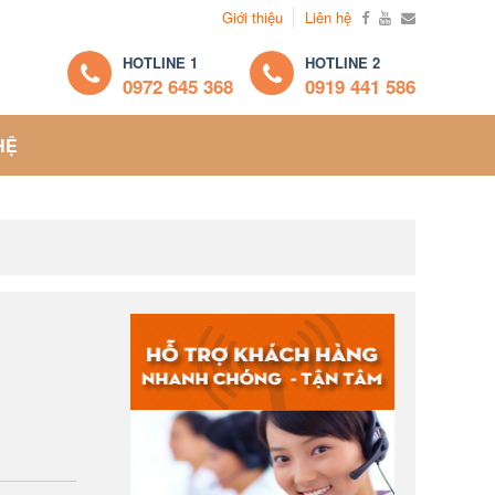
Giới thiệu
Liên hệ
HOTLINE 1
HOTLINE 2
0972 645 368
0919 441 586
HỆ