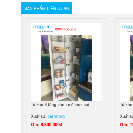
SẢN PHẨM LIÊN QUAN
Tủ kho 6 tầng cánh mở inox sợi
Tủ kho
Xuất sứ:
Germany
Xuất s
Giá: 9.800.000đ
Giá: 1