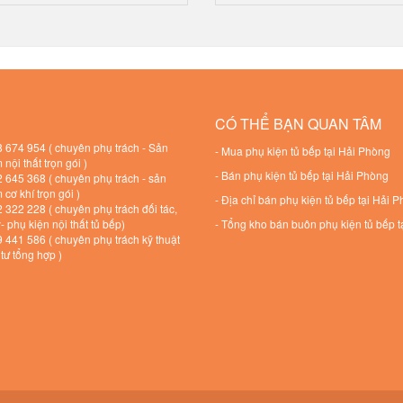
CÓ THỂ BẠN QUAN TÂM
 674 954 ( chuyên phụ trách - Sản
-
Mua phụ kiện tủ bếp tại Hải Phòng
nội thất trọn gói )
-
Bán phụ kiện tủ bếp tại Hải Phòng
 645 368 ( chuyên phụ trách - sản
cơ khí trọn gói )
-
Địa chỉ bán phụ kiện tủ bếp tại Hải 
322 228 ( chuyên phụ trách đối tác,
ý- phụ kiện nội thất tủ bếp)
-
Tổng kho bán buôn phụ kiện tủ bếp t
441 586 ( chuyên phụ trách kỹ thuật
 tư tổng hợp )