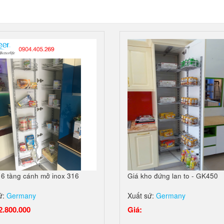
 6 tầng cánh mở inox 316
Giá kho đứng lan to - GK450
ứ:
Germany
Xuất sứ:
Germany
2.800.000
Giá: