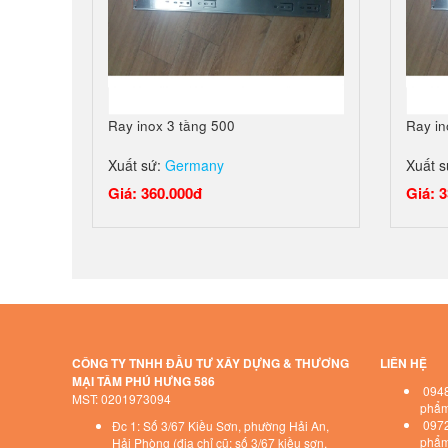
Ray inox 3 tầng 500
Ray in
Xuất sứ:
Germany
Xuất 
Giá: 360.000đ
Giá: 
CÔNG TY TNHH ĐẦU TƯ XÂY DỰNG & THƯƠNG
LIÊN HỆ
MẠI TÂM PHÚ HƯNG 586
0948
MST: 0201973094
phẩm 
0972
Đc 1: Số 3/67 Kiều Sơn, phường Hải An,
phẩm 
Hải Phòng (địa chỉ cũ: số 3/67 kiều sơn,