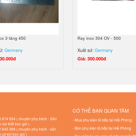
ox 3 tầng 450
Ray inox 304 OV - 500
sứ:
Germany
Xuất sứ:
Germany
330.000đ
Giá: 300.000đ
CÓ THỂ BẠN QUAN TÂM
 674 954 ( chuyên phụ trách - Sản
-
Mua phụ kiện tủ bếp tại Hải Phòng
nội thất trọn gói )
-
Bán phụ kiện tủ bếp tại Hải Phòng
 645 368 ( chuyên phụ trách - sản
cơ khí trọn gói )