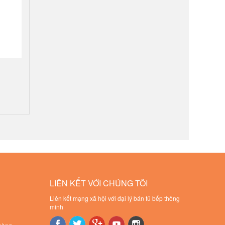
LIÊN KẾT VỚI CHÚNG TÔI
Liên kết mạng xã hội với đại lý bán tủ bếp thông
minh