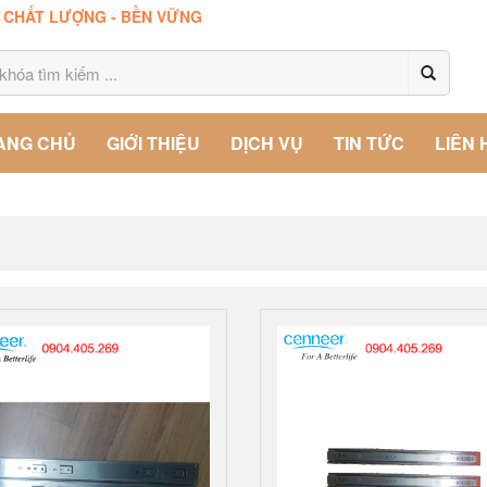
- CHẤT LƯỢNG - BỀN VỮNG
ANG CHỦ
GIỚI THIỆU
DỊCH VỤ
TIN TỨC
LIÊN 