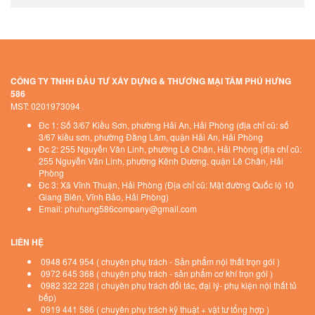
CÔNG TY TNHH ĐẦU TƯ XÂY DỰNG & THƯƠNG MẠI TÂM PHÚ HƯNG
586
MST: 0201973094
Đc 1: Số 3/67 Kiều Sơn, phường Hải An, Hải Phòng (địa chỉ cũ: số
3/67 kiều sơn, phường Đằng Lâm, quận Hải An, Hải Phòng
Đc 2: 255 Nguyễn Văn Linh, phường Lê Chân, Hải Phòng (địa chỉ cũ:
255 Nguyễn Văn Linh, phường Kênh Dương, quận Lê Chân, Hải
Phòng
Đc 3: Xã Vĩnh Thuận, Hải Phòng (Địa chỉ cũ: Mặt đường Quốc lộ 10
Giang Biên, Vĩnh Bảo, Hải Phòng)
Email: phuhung586company@gmail.com
LIÊN HỆ
0948 674 954 ( chuyên phụ trách - Sản phẩm nội thất trọn gói )
0972 645 368 ( chuyên phụ trách - sản phẩm cơ khí trọn gói )
0982 322 228 ( chuyên phụ trách đối tác, đại lý- phụ kiện nội thất tủ
bếp)
0919 441 586 ( chuyên phụ trách kỹ thuật + vật tư tổng hợp )