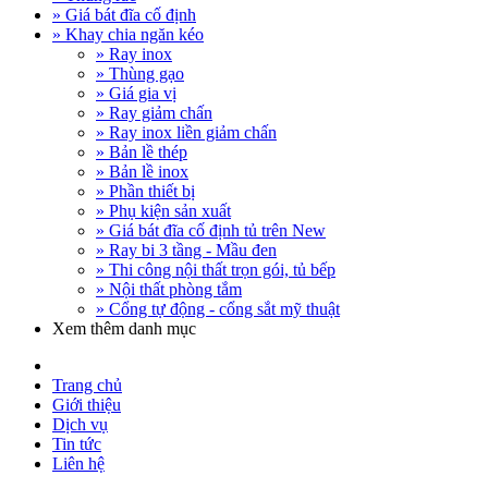
» Giá bát đĩa cố định
» Khay chia ngăn kéo
» Ray inox
» Thùng gạo
» Giá gia vị
» Ray giảm chấn
» Ray inox liền giảm chấn
» Bản lề thép
» Bản lề inox
» Phần thiết bị
» Phụ kiện sản xuất
» Giá bát đĩa cố định tủ trên New
» Ray bi 3 tầng - Mầu đen
» Thi công nội thất trọn gói, tủ bếp
» Nội thất phòng tắm
» Cổng tự động - cổng sắt mỹ thuật
Xem thêm danh mục
Trang chủ
Giới thiệu
Dịch vụ
Tin tức
Liên hệ