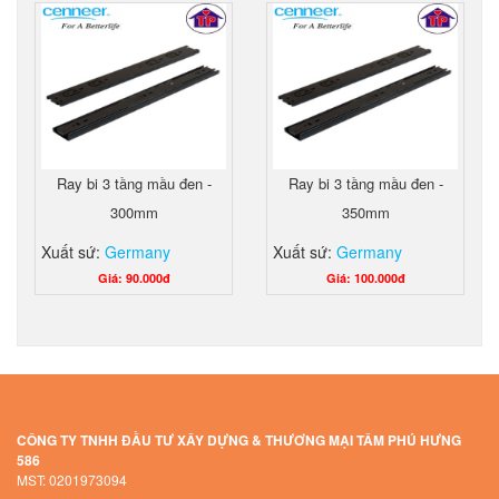
Ray bi 3 tầng mầu đen -
Ray bi 3 tầng mầu đen -
300mm
350mm
Xuất sứ:
Germany
Xuất sứ:
Germany
Giá: 90.000đ
Giá: 100.000đ
CÔNG TY TNHH ĐẦU TƯ XÂY DỰNG & THƯƠNG MẠI TÂM PHÚ HƯNG
586
MST: 0201973094