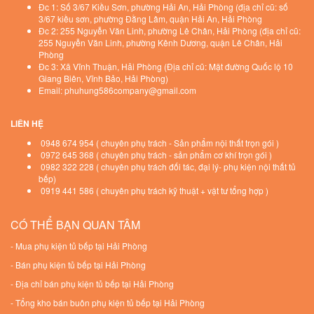
Đc 1: Số 3/67 Kiều Sơn, phường Hải An, Hải Phòng (địa chỉ cũ: số
3/67 kiều sơn, phường Đằng Lâm, quận Hải An, Hải Phòng
Đc 2: 255 Nguyễn Văn Linh, phường Lê Chân, Hải Phòng (địa chỉ cũ:
255 Nguyễn Văn Linh, phường Kênh Dương, quận Lê Chân, Hải
Phòng
Đc 3: Xã Vĩnh Thuận, Hải Phòng (Địa chỉ cũ: Mặt đường Quốc lộ 10
Giang Biên, Vĩnh Bảo, Hải Phòng)
Email: phuhung586company@gmail.com
LIÊN HỆ
0948 674 954 ( chuyên phụ trách - Sản phẩm nội thất trọn gói )
0972 645 368 ( chuyên phụ trách - sản phẩm cơ khí trọn gói )
0982 322 228 ( chuyên phụ trách đối tác, đại lý- phụ kiện nội thất tủ
bếp)
0919 441 586 ( chuyên phụ trách kỹ thuật + vật tư tổng hợp )
CÓ THỂ BẠN QUAN TÂM
-
Mua phụ kiện tủ bếp tại Hải Phòng
-
Bán phụ kiện tủ bếp tại Hải Phòng
-
Địa chỉ bán phụ kiện tủ bếp tại Hải Phòng
-
Tổng kho bán buôn phụ kiện tủ bếp tại Hải Phòng