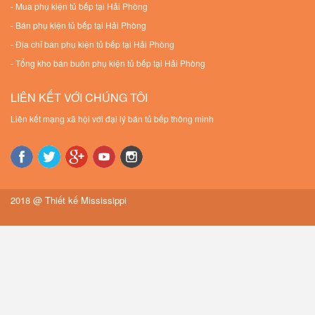
-
Mua phụ kiện tủ bếp tại Hải Phòng
-
Bán phụ kiện tủ bếp tại Hải Phòng
-
Địa chỉ bán phụ kiện tủ bếp tại Hải Phòng
-
Tổng kho bán buôn phụ kiện tủ bếp tại Hải Phòng
LIÊN KẾT VỚI CHÚNG TÔI
Liên kết mạng xã hội với đại lý bán tủ bếp thông minh
2018 @
Thiết kế Mississippi