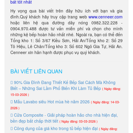
bát tốt nhất
Hy vọng qua bài viết trên đây hữu ích với bạn và gia
đình.Quý khách hãy truy cập trang web
www.cenneer.com
hoặc liên hệ qua đường dây nóng 0982.322.228 -
0904.970.488 được tư vấn miễn phí và chọn cho mình
những kệ bếp hoàn hảo nhất nhé. Ngoài ra, bạn có thể đến
Tổng kho 1: Số 3/67 Kiều Sơn, Hải An/Tổng kho 2: Số 29
Tô Hiệu, Lê Chân/Tổng kho 3: Số 602 Ngô Gia Tự, Hải An.
Cenneer xin hân hạnh được phục vụ quý khách.
BÀI VIẾT LIÊN QUAN
90% Gia Đình Đang Thiết Kế Bếp Sai Cách Mà Không
Biết – Những Sai Lầm Phổ Biến Khi Làm Tủ Bếp
( Ngày đăng:
15-03-2026 )
Mẫu Lavabo siêu Hot mùa hè năm 2026
( Ngày đăng: 14-03-
2026 )
Cửa Composite - Giải pháp hoàn hảo cho nhà hiện đại,
bền đẹp bất chấp thời tiết
( Ngày đăng: 03-03-2026 )
Công dụng của giá kho trong tủ bếp hiện đại
( Ngày đăng: