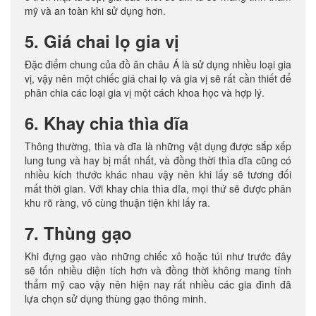
mỹ và an toàn khi sử dụng hơn.
5. Giá chai lọ gia vị
Đặc điểm chung của đồ ăn châu Á là sử dụng nhiều loại gia
vị, vậy nên một chiếc giá chai lọ và gia vị sẽ rất cần thiết để
phân chia các loại gia vị một cách khoa học và hợp lý.
6. Khay chia thìa dĩa
Thông thường, thìa và dĩa là những vật dụng được sắp xếp
lung tung và hay bị mất nhất, và đồng thời thìa dĩa cũng có
nhiều kích thước khác nhau vậy nên khi lấy sẽ tương đối
mất thời gian. Với khay chia thìa dĩa, mọi thứ sẽ được phân
khu rõ ràng, vô cùng thuận tiện khi lấy ra.
7. Thùng gạo
Khi đựng gạo vào những chiếc xô hoặc túi như trước đây
sẽ tốn nhiều diện tích hơn và đồng thời không mang tính
thẩm mỹ cao vậy nên hiện nay rất nhiều các gia đình đã
lựa chọn sử dụng thùng gạo thông minh.