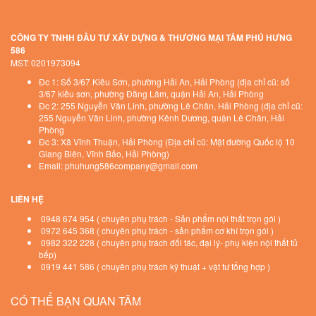
CÔNG TY TNHH ĐẦU TƯ XÂY DỰNG & THƯƠNG MẠI TÂM PHÚ HƯNG
586
MST: 0201973094
Đc 1: Số 3/67 Kiều Sơn, phường Hải An, Hải Phòng (địa chỉ cũ: số
3/67 kiều sơn, phường Đằng Lâm, quận Hải An, Hải Phòng
Đc 2: 255 Nguyễn Văn Linh, phường Lê Chân, Hải Phòng (địa chỉ cũ:
255 Nguyễn Văn Linh, phường Kênh Dương, quận Lê Chân, Hải
Phòng
Đc 3: Xã Vĩnh Thuận, Hải Phòng (Địa chỉ cũ: Mặt đường Quốc lộ 10
Giang Biên, Vĩnh Bảo, Hải Phòng)
Email: phuhung586company@gmail.com
LIÊN HỆ
0948 674 954 ( chuyên phụ trách - Sản phẩm nội thất trọn gói )
0972 645 368 ( chuyên phụ trách - sản phẩm cơ khí trọn gói )
0982 322 228 ( chuyên phụ trách đối tác, đại lý- phụ kiện nội thất tủ
bếp)
0919 441 586 ( chuyên phụ trách kỹ thuật + vật tư tổng hợp )
CÓ THỂ BẠN QUAN TÂM