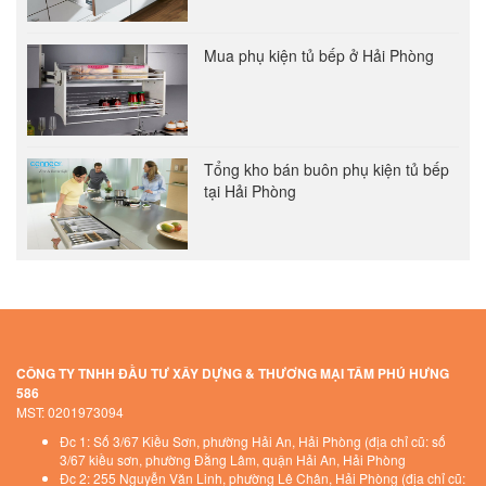
Mua phụ kiện tủ bếp ở Hải Phòng
Tổng kho bán buôn phụ kiện tủ bếp
tại Hải Phòng
CÔNG TY TNHH ĐẦU TƯ XÂY DỰNG & THƯƠNG MẠI TÂM PHÚ HƯNG
586
MST: 0201973094
Đc 1: Số 3/67 Kiều Sơn, phường Hải An, Hải Phòng (địa chỉ cũ: số
3/67 kiều sơn, phường Đằng Lâm, quận Hải An, Hải Phòng
Đc 2: 255 Nguyễn Văn Linh, phường Lê Chân, Hải Phòng (địa chỉ cũ: