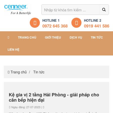
HOTLINE 1
HOTLINE 2
0972 645 368
0919 441 586
TRANG CHỦ
GIỚI THIỆU
DỊCH VỤ
TIN TỨC
LIÊN HỆ
Trang chủ
Tin tức
Kệ gia vị 2 tầng Hải Phòng - giải pháp cho
căn bếp hiện đại
Ngày đăng: 27-07-2023 |