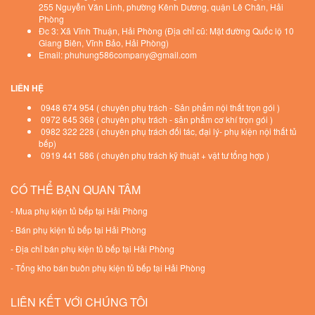
255 Nguyễn Văn Linh, phường Kênh Dương, quận Lê Chân, Hải
Phòng
Đc 3: Xã Vĩnh Thuận, Hải Phòng (Địa chỉ cũ: Mặt đường Quốc lộ 10
Giang Biên, Vĩnh Bảo, Hải Phòng)
Email: phuhung586company@gmail.com
LIÊN HỆ
0948 674 954 ( chuyên phụ trách - Sản phẩm nội thất trọn gói )
0972 645 368 ( chuyên phụ trách - sản phẩm cơ khí trọn gói )
0982 322 228 ( chuyên phụ trách đối tác, đại lý- phụ kiện nội thất tủ
bếp)
0919 441 586 ( chuyên phụ trách kỹ thuật + vật tư tổng hợp )
CÓ THỂ BẠN QUAN TÂM
-
Mua phụ kiện tủ bếp tại Hải Phòng
-
Bán phụ kiện tủ bếp tại Hải Phòng
-
Địa chỉ bán phụ kiện tủ bếp tại Hải Phòng
-
Tổng kho bán buôn phụ kiện tủ bếp tại Hải Phòng
LIÊN KẾT VỚI CHÚNG TÔI