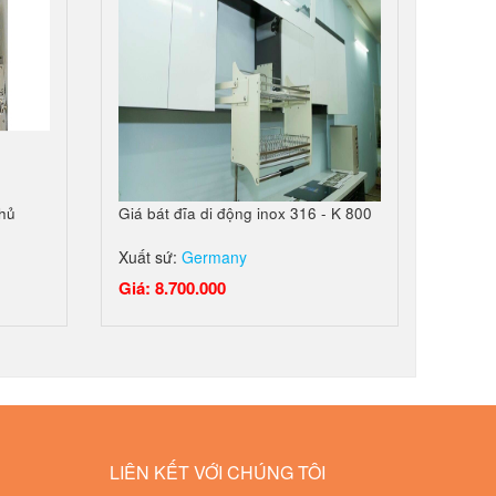
phủ
Giá bát đĩa di động inox 316 - K 800
Xuất sứ:
Germany
Giá: 8.700.000
LIÊN KẾT VỚI CHÚNG TÔI