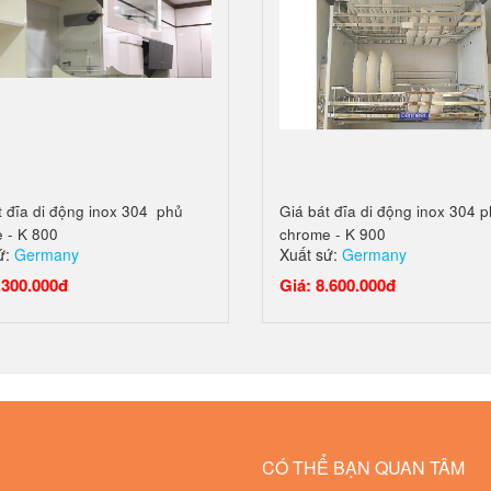
t đĩa di động inox 304 phủ
Giá bát đĩa di động inox 304 
 - K 800
chrome - K 900
ứ:
Germany
Xuất sứ:
Germany
.300.000đ
Giá: 8.600.000đ
CÓ THỂ BẠN QUAN TÂM