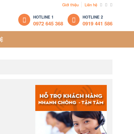
Giới thiệu
Liên hệ
HOTLINE 1
HOTLINE 2
0972 645 368
0919 441 586
HỆ