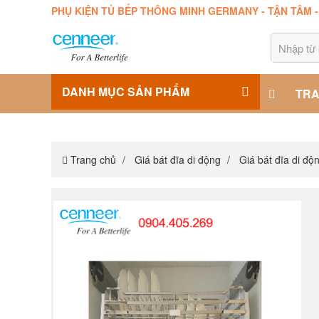
PHỤ KIỆN TỦ BẾP THÔNG MINH GERMANY - TẬN TÂM 
DANH MỤC SẢN PHẨM
TRA
Trang chủ
Giá bát đĩa di động
Giá bát đĩa di độ