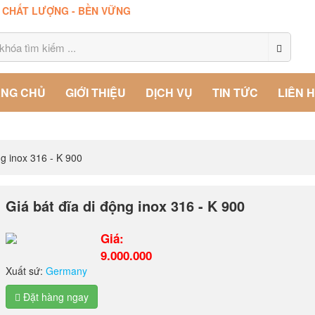
- CHẤT LƯỢNG - BỀN VỮNG
NG CHỦ
GIỚI THIỆU
DỊCH VỤ
TIN TỨC
LIÊN 
ng inox 316 - K 900
Giá bát đĩa di động inox 316 - K 900
Giá:
9.000.000
Xuất sứ:
Germany
Đặt hàng ngay