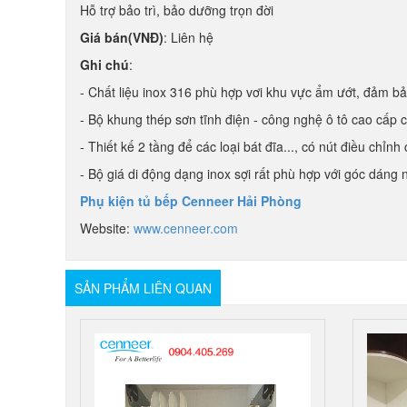
Hỗ trợ bảo trì, bảo dưỡng trọn đời
Giá bán(VNĐ)
: Liên hệ
Ghi chú
:
- Chất liệu inox 316 phù hợp vơi khu vực ẩm ướt, đảm bả
- Bộ khung thép sơn tĩnh điện - công nghệ ô tô cao cấp 
- Thiết kế 2 tầng để các loại bát đĩa..., có nút điều chỉ
- Bộ giá di động dạng inox sợi rất phù hợp với góc dáng 
Phụ kiện tủ bếp Cenneer Hải Phòng
Website:
www.cenneer.com
SẢN PHẨM LIÊN QUAN