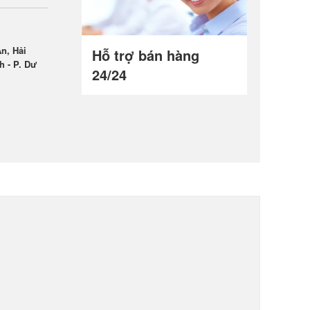
n, Hải
Hỗ trợ bán hàng
h - P. Dư
24/24