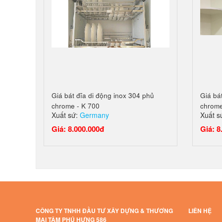
Giá bát đĩa di động inox 304 phủ
Giá bá
chrome - K 700
chrome
Xuất sứ:
Germany
Xuất s
Giá: 8.000.000đ
Giá: 8
CÔNG TY TNHH ĐẦU TƯ XÂY DỰNG & THƯƠNG
LIÊN HỆ
MẠI TÂM PHÚ HƯNG 586