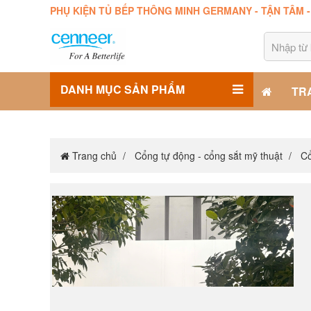
PHỤ KIỆN TỦ BẾP THÔNG MINH GERMANY - TẬN TÂM 
DANH MỤC SẢN PHẨM
TR
Trang chủ
Cổng tự động - cổng sắt mỹ thuật
Cổ