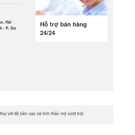
n, Hải
Hỗ trợ bán hàng
h - P. Dư
24/24
hự với độ bền cao và tính thẩn mỹ vượt trội.