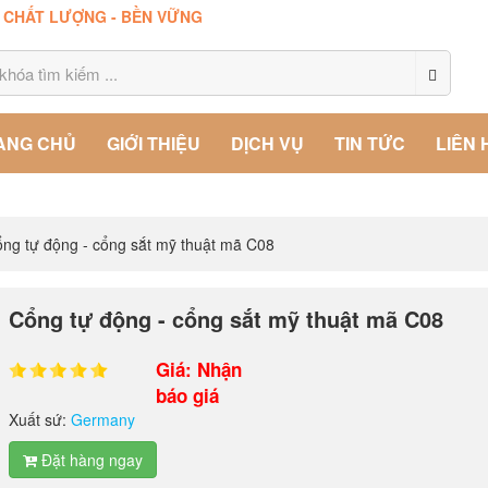
- CHẤT LƯỢNG - BỀN VỮNG
ANG CHỦ
GIỚI THIỆU
DỊCH VỤ
TIN TỨC
LIÊN 
ng tự động - cổng sắt mỹ thuật mã C08
Cổng tự động - cổng sắt mỹ thuật mã C08
Giá: Nhận
báo giá
Xuất sứ:
Germany
Đặt hàng ngay