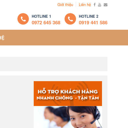
Giới thiệu
Liên hệ
HOTLINE 1
HOTLINE 2
0972 645 368
0919 441 586
HỆ