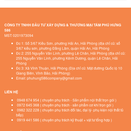
CÔNG TY TNHH ĐẦU TƯ XÂY DỰNG & THƯƠNG MẠI TÂM PHÚ HƯNG
586
MST: 0201973094
Đc 1: Số 3/67 Kiều Sơn, phường Hải An, Hải Phòng (địa chỉ cũ: số
3/67 kiều sơn, phường Đằng Lâm, quận Hải An, Hải Phòng
Đc 2: 255 Nguyễn Văn Linh, phường Lê Chân, Hải Phòng (địa chỉ cũ:
255 Nguyễn Văn Linh, phường Kênh Dương, quận Lê Chân, Hải
Phòng
Đc 3: Xã Vĩnh Thuận, Hải Phòng (Địa chỉ cũ: Mặt đường Quốc lộ 10
Giang Biên, Vĩnh Bảo, Hải Phòng)
Email: phuhung586company@gmail.com
LIÊN HỆ
0948 674 954 ( chuyên phụ trách - Sản phẩm nội thất trọn gói )
0972 645 368 ( chuyên phụ trách - sản phẩm cơ khí trọn gói )
0982 322 228 ( chuyên phụ trách đối tác, đại lý- phụ kiện nội thất tủ
bếp)
0919 441 586 ( chuyên phụ trách kỹ thuật + vật tư tổng hợp )