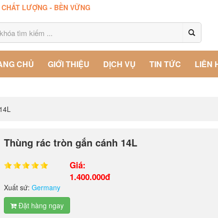
- CHẤT LƯỢNG - BỀN VỮNG
ANG CHỦ
GIỚI THIỆU
DỊCH VỤ
TIN TỨC
LIÊN 
 14L
Thùng rác tròn gắn cánh 14L
Giá:
1.400.000đ
Xuất sứ:
Germany
Đặt hàng ngay