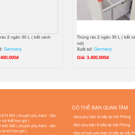
rác 2 ngăn 30 L ( bắt cánh
Thùng rác 2 ngăn 30 L ( bắt c
mở)
ứ:
Germany
Xuất sứ:
Germany
.400.000đ
Giá: 3.400.000đ
CÓ THỂ BẠN QUAN TÂM
 674 954 ( chuyên phụ trách - Sản
-
Mua phụ kiện tủ bếp tại Hải Phòng
nội thất trọn gói )
-
Bán phụ kiện tủ bếp tại Hải Phòng
 645 368 ( chuyên phụ trách - sản
cơ khí trọn gói )
-
Địa chỉ bán phụ kiện tủ bếp tại Hải 