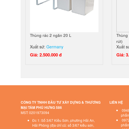
Thùng rác 2 ngăn 20 L
Thùng 
rút)
Xuất sứ:
Germany
Xuất s
Giá: 2.500.000 đ
Giá: 3
CÔNG TY TNHH ĐẦU TƯ XÂY DỰNG & THƯƠNG
LIÊN HỆ
MẠI TÂM PHÚ HƯNG 586
0948
MST: 0201973094
phẩm 
0972
Đc 1: Số 3/67 Kiều Sơn, phường Hải An,
phẩm 
Hải Phòng (địa chỉ cũ: số 3/67 kiều sơn,