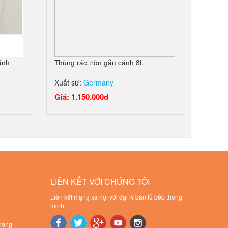
ánh
Thùng rác tròn gắn cánh 8L
Xuất sứ:
Germany
Giá: 1.150.000đ
LIÊN KẾT VỚI CHÚNG TÔI
Liên kết mạng xã hội với đại lý bán tủ bếp thông
minh
Phòng