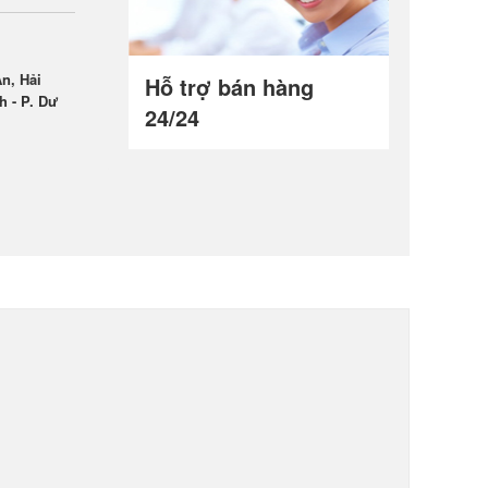
n, Hải
Hỗ trợ bán hàng
h - P. Dư
24/24