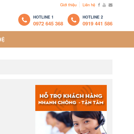
Giới thiệu
Liên hệ
HOTLINE 1
HOTLINE 2
0972 645 368
0919 441 586
HỆ