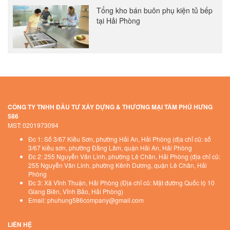
Tổng kho bán buôn phụ kiện tủ bếp
tại Hải Phòng
CÔNG TY TNHH ĐẦU TƯ XÂY DỰNG & THƯƠNG MẠI TÂM PHÚ HƯNG
586
MST: 0201973094
Đc 1: Số 3/67 Kiều Sơn, phường Hải An, Hải Phòng (địa chỉ cũ: số
3/67 kiều sơn, phường Đằng Lâm, quận Hải An, Hải Phòng
Đc 2: 255 Nguyễn Văn Linh, phường Lê Chân, Hải Phòng (địa chỉ cũ:
255 Nguyễn Văn Linh, phường Kênh Dương, quận Lê Chân, Hải
Phòng
Đc 3: Xã Vĩnh Thuận, Hải Phòng (Địa chỉ cũ: Mặt đường Quốc lộ 10
Giang Biên, Vĩnh Bảo, Hải Phòng)
Email: phuhung586company@gmail.com
LIÊN HỆ