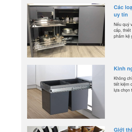
Các lo
uy tín
Nếu quý v
cấp, thiế
phẩm kệ g
Kinh n
Không chỉ
tiết kiệm
lựa chọn 
Giới t