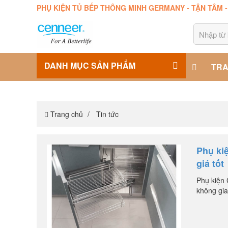
PHỤ KIỆN TỦ BẾP THÔNG MINH GERMANY - TẬN TÂM 
DANH MỤC SẢN PHẨM
TRA
Trang chủ
Tin tức
Phụ ki
giá tốt
Phụ kiện 
không gian