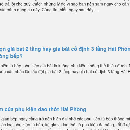
ẽ trả lời cho quý khách những lý do vì sao bạn nên sắm ngay cho căn
của mình dụng cụ này. Cùng tìm hiểu ngay sau đây. ...
n giá bát 2 tầng hay giá bát cố định 3 tầng Hải Phò
òng bếp?
thiện tủ bếp, phụ kiện giá bát là không phụ kiện không thể thiếu được.
luôn cân nhắc lên lắp đặt giá bát 2 tầng hay giá bát cố định 3 tầng Hải 
m của phụ kiện dao thớt Hải Phòng
 gian bếp ngày càng trở nên hiện đại nhờ các phụ kiện tủ bếp thông m
các loại phụ kiện tủ bếp, kệ gia vị dao thớt là phụ kiện đa năng, rất đư