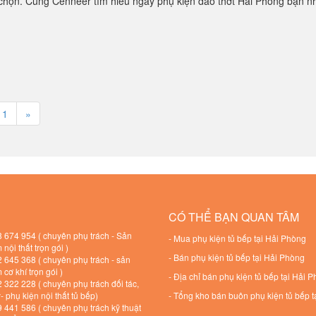
 chọn. Cùng Cenneer tìm hiểu ngay phụ kiện dao thớt Hải Phòng bạn nhé
11
»
CÓ THỂ BẠN QUAN TÂM
 674 954 ( chuyên phụ trách - Sản
-
Mua phụ kiện tủ bếp tại Hải Phòng
nội thất trọn gói )
-
Bán phụ kiện tủ bếp tại Hải Phòng
 645 368 ( chuyên phụ trách - sản
cơ khí trọn gói )
-
Địa chỉ bán phụ kiện tủ bếp tại Hải 
322 228 ( chuyên phụ trách đối tác,
ý- phụ kiện nội thất tủ bếp)
-
Tổng kho bán buôn phụ kiện tủ bếp t
441 586 ( chuyên phụ trách kỹ thuật