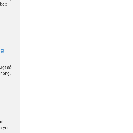
 bếp
ng
 Một số
Phòng.
inh.
ợc yêu