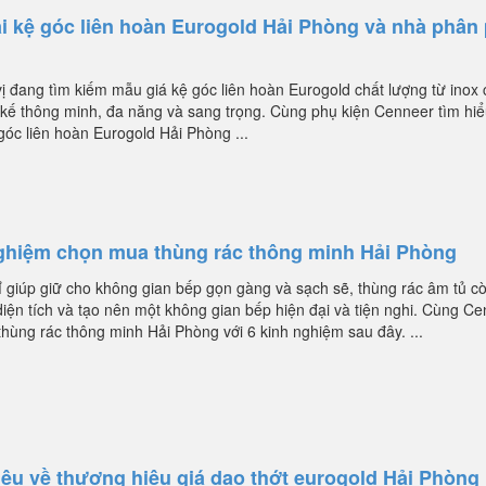
ại kệ góc liên hoàn Eurogold Hải Phòng và nhà phân
ị đang tìm kiếm mẫu giá kệ góc liên hoàn Eurogold chất lượng từ inox
t kế thông minh, đa năng và sang trọng. Cùng phụ kiện Cenneer tìm hi
óc liên hoàn Eurogold Hải Phòng ...
ghiệm chọn mua thùng rác thông minh Hải Phòng
 giúp giữ cho không gian bếp gọn gàng và sạch sẽ, thùng rác âm tủ c
 diện tích và tạo nên một không gian bếp hiện đại và tiện nghi. Cùng C
thùng rác thông minh Hải Phòng với 6 kinh nghiệm sau đây. ...
hiệu về thương hiệu giá dao thớt eurogold Hải Phòng