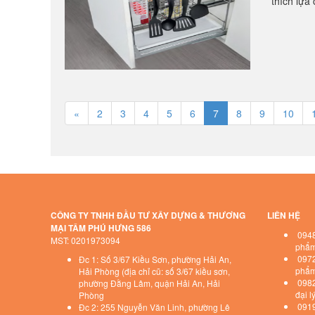
thích lựa
«
2
3
4
5
6
7
8
9
10
CÔNG TY TNHH ĐẦU TƯ XÂY DỰNG & THƯƠNG
LIÊN HỆ
MẠI TÂM PHÚ HƯNG 586
0948
MST: 0201973094
phẩm 
0972
Đc 1: Số 3/67 Kiều Sơn, phường Hải An,
phẩm 
Hải Phòng (địa chỉ cũ: số 3/67 kiều sơn,
0982 
phường Đằng Lâm, quận Hải An, Hải
đại l
Phòng
0919 
Đc 2: 255 Nguyễn Văn Linh, phường Lê