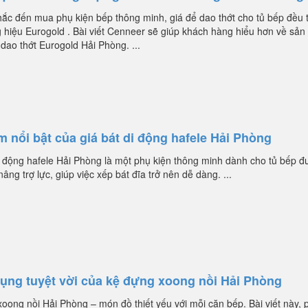
hắc đến mua phụ kiện bếp thông minh, giá để dao thớt cho tủ bếp đều 
 hiệu Eurogold . Bài viết Cenneer sẽ giúp khách hàng hiểu hơn về sản
dao thớt Eurogold Hải Phòng. ...
 nổi bật của giá bát di động hafele Hải Phòng
i động hafele Hải Phòng là một phụ kiện thông minh dành cho tủ bếp đ
âng trợ lực, giúp việc xếp bát đĩa trở nên dễ dàng. ...
ụng tuyệt vời của kệ đựng xoong nồi Hải Phòng
oong nồi Hải Phòng – món đồ thiết yếu với mỗi căn bếp. Bài viết này, 