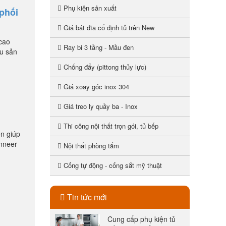
Phụ kiện sản xuất
 phối
Giá bát đĩa cố định tủ trên New
 cao
Ray bi 3 tầng - Mầu đen
ểu sản
Chống đẩy (pittong thủy lực)
Giá xoay góc inox 304
Giá treo ly quầy ba - Inox
Thi công nội thất trọn gói, tủ bếp
òn giúp
enneer
Nội thất phòng tắm
Cổng tự động - cổng sắt mỹ thuật
Tin tức mới
Cung cấp phụ kiện tủ