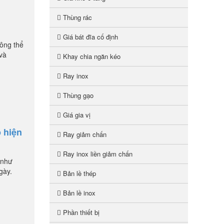
Thùng rác
Giá bát đĩa cố định
ông thể
và
Khay chia ngăn kéo
Ray inox
Thùng gạo
Giá gia vị
p hiện
Ray giảm chấn
Ray inox liền giảm chấn
 như
gày.
Bản lề thép
Bản lề inox
Phần thiết bị