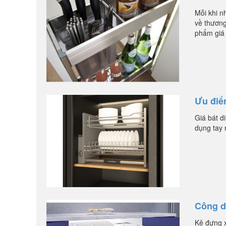
Mỗi khi n
về thương
phẩm giá 
Ưu điểm
Giá bát d
dụng tay n
Công d
Kệ đựng x