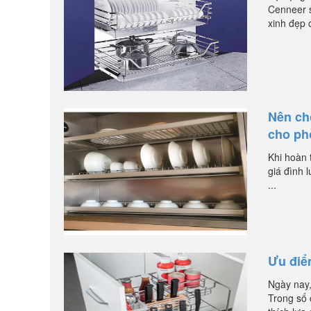
Cenneer s
xinh đẹp 
Nên chọ
cho ph
Khi hoàn 
giá đình 
...
Ưu điể
Ngày nay,
Trong số 