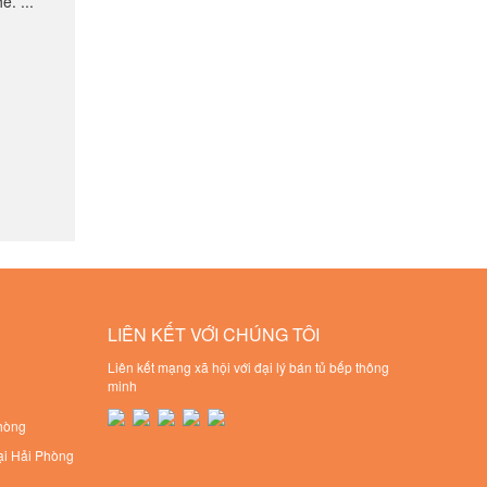
. ...
LIÊN KẾT VỚI CHÚNG TÔI
Liên kết mạng xã hội với đại lý bán tủ bếp thông
minh
Phòng
ại Hải Phòng