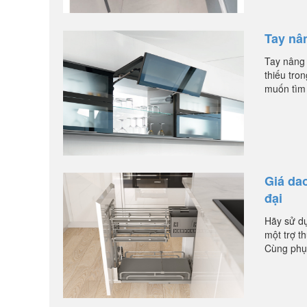
Tay nâ
Tay nâng
thiếu tro
muốn tìm 
Giá dao
đại
Hãy sử dụ
một trợ t
Cùng phụ 