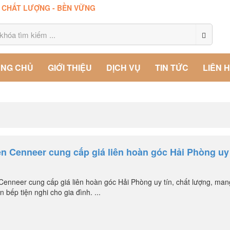
- CHẤT LƯỢNG - BỀN VỮNG
NG CHỦ
GIỚI THIỆU
DỊCH VỤ
TIN TỨC
LIÊN 
ện Cenneer cung cấp giá liên hoàn góc Hải Phòng uy 
Cenneer cung cấp giá liên hoàn góc Hải Phòng uy tín, chất lượng, mang
 bếp tiện nghi cho gia đình. ...