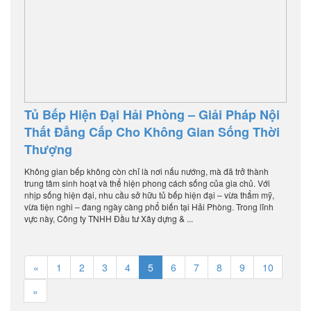
Tủ Bếp Hiện Đại Hải Phòng – Giải Pháp Nội
Thất Đẳng Cấp Cho Không Gian Sống Thời
Thượng
Không gian bếp không còn chỉ là nơi nấu nướng, mà đã trở thành
trung tâm sinh hoạt và thể hiện phong cách sống của gia chủ. Với
nhịp sống hiện đại, nhu cầu sở hữu tủ bếp hiện đại – vừa thẩm mỹ,
vừa tiện nghi – đang ngày càng phổ biến tại Hải Phòng. Trong lĩnh
vực này, Công ty TNHH Đầu tư Xây dựng & ...
«
1
2
3
4
5
6
7
8
9
10
»