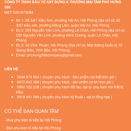
CÔNG TY TNHH ĐẦU TƯ XÂY DỰNG & THƯƠNG MẠI TÂM PHÚ HƯNG
586
MST: 0201973094
Đc 1: Số 3/67 Kiều Sơn, phường Hải An, Hải Phòng (địa chỉ cũ: số
3/67 kiều sơn, phường Đằng Lâm, quận Hải An, Hải Phòng
Đc 2: 255 Nguyễn Văn Linh, phường Lê Chân, Hải Phòng (địa chỉ cũ:
255 Nguyễn Văn Linh, phường Kênh Dương, quận Lê Chân, Hải
Phòng
Đc 3: Xã Vĩnh Thuận, Hải Phòng (Địa chỉ cũ: Mặt đường Quốc lộ 10
Giang Biên, Vĩnh Bảo, Hải Phòng)
Email: phuhung586company@gmail.com
LIÊN HỆ
0948 674 954 ( chuyên phụ trách - Sản phẩm nội thất trọn gói )
0972 645 368 ( chuyên phụ trách - sản phẩm cơ khí trọn gói )
0982 322 228 ( chuyên phụ trách đối tác, đại lý- phụ kiện nội thất tủ
bếp)
0919 441 586 ( chuyên phụ trách kỹ thuật + vật tư tổng hợp )
CÓ THỂ BẠN QUAN TÂM
-
Mua phụ kiện tủ bếp tại Hải Phòng
-
Bán phụ kiện tủ bếp tại Hải Phòng