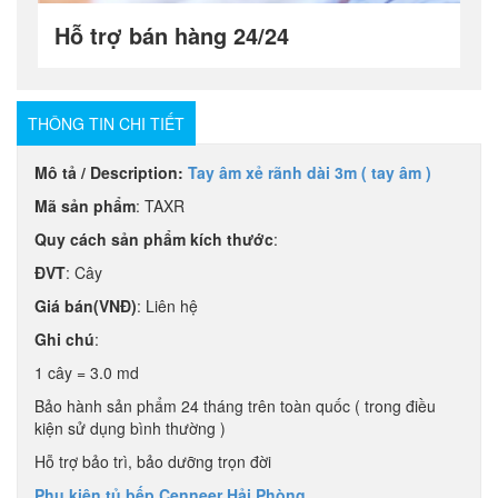
Hỗ trợ bán hàng 24/24
THÔNG TIN CHI TIẾT
Mô tả / Description:
Tay âm xẻ rãnh dài 3m ( tay âm )
Mã sản phẩm
: TAXR
Quy cách sản phẩm kích thước
:
ĐVT
: Cây
Giá bán(VNĐ)
: Liên hệ
Ghi chú
:
1 cây = 3.0 md
Bảo hành sản phẩm 24 tháng trên toàn quốc ( trong điều
kiện sử dụng bình thường )
Hỗ trợ bảo trì, bảo dưỡng trọn đời
Phụ kiện tủ bếp Cenneer Hải Phòng