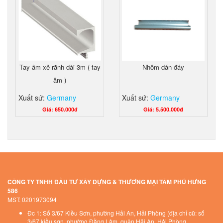
Tay âm xẻ rãnh dài 3m ( tay
Nhôm dán đáy
âm )
Xuất sứ:
Germany
Xuất sứ:
Germany
Giá: 650.000đ
Giá: 5.500.000đ
CÔNG TY TNHH ĐẦU TƯ XÂY DỰNG & THƯƠNG MẠI TÂM PHÚ HƯNG
586
MST: 0201973094
Đc 1: Số 3/67 Kiều Sơn, phường Hải An, Hải Phòng (địa chỉ cũ: số
3/67 kiều sơn, phường Đằng Lâm, quận Hải An, Hải Phòng