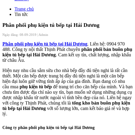
Trang chủ
Tin tức
Phân phối phụ kiện tủ bếp tại Hải Dương
Ngày đăng: 08-09-2019 |
Admin
Phân phối phụ kiện tủ bếp tại Hải Dương
. Liên hệ: 0904 970
488. Công ty nội thất Thịnh Phát chuyên
phân phối bán buôn phụ
kiện tủ bếp tại Hải Dương
. Cam kết uy tín, chất lượng, nhập khẩu
từ châu Âu.
Hiện nay nhu cầu sắm sửa cho nhà bếp đầy đủ tiện nghi là rất cần
thiết. Một căn bếp được trang bị đầy đủ tiện nghi là một căn bếp
hiện đại luôn giữ vững tình ấp áp của gia đình. Bạn đang có nhu
cầu mua
phụ kiện tủ bếp
để trang trí cho căn bếp của mình. Và bạn
chưa tìm được địa chỉ nào uy tín, bạn muốn sử dụng những dụng cụ
được nhập khẩu từ nước ngoài vì tính bền đẹp của nó. Liên hệ ngay
với công ty Thịnh Phát, chúng tôi là
tổng kho bán buôn phụ kiện
tủ bếp tại Hải Dương
với số lượng lớn, cam kết báo giá rẻ và hợp
lý.
Công ty phân phối phụ kiện tủ bếp tại Hải Dương