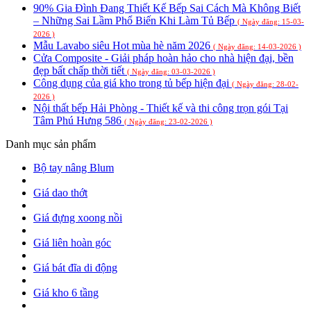
90% Gia Đình Đang Thiết Kế Bếp Sai Cách Mà Không Biết
– Những Sai Lầm Phổ Biến Khi Làm Tủ Bếp
( Ngày đăng: 15-03-
2026 )
Mẫu Lavabo siêu Hot mùa hè năm 2026
( Ngày đăng: 14-03-2026 )
Cửa Composite - Giải pháp hoàn hảo cho nhà hiện đại, bền
đẹp bất chấp thời tiết
( Ngày đăng: 03-03-2026 )
Công dụng của giá kho trong tủ bếp hiện đại
( Ngày đăng: 28-02-
2026 )
Nội thất bếp Hải Phòng - Thiết kế và thi công trọn gói Tại
Tâm Phú Hưng 586
( Ngày đăng: 23-02-2026 )
Danh mục sản phẩm
Bộ tay nâng Blum
Giá dao thớt
Giá đựng xoong nồi
Giá liên hoàn góc
Giá bát đĩa di động
Giá kho 6 tầng