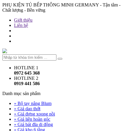
PHỤ KIỆN TỦ BẾP THÔNG MINH GERMANY - Tận tâm -
Chất lượng - Bền vững
Giới thiệu
Liên hệ
HOTLINE 1
0972 645 368
HOTLINE 2
0919 441 586
Danh mục sản phẩm
» Bộ tay nâng Blum
» Giá dao thớt
» Giá đựng xoong nồi
» Giá liên hoàn góc
» Giá bát đĩa di động
» Giá kho 6 tầng