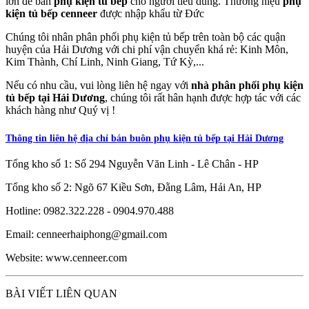
lớn để bán
phụ kiện tủ bếp
cho người tiêu dùng. Thương hiệu
phụ
kiện tủ bếp cenneer
được nhập khẩu từ Đức
Chúng tôi nhân phân phối phụ kiện tủ bếp trên toàn bộ các quận
huyện của Hải Dương với chi phí vận chuyển khá rẻ: Kinh Môn,
Kim Thành, Chí Linh, Ninh Giang, Tứ Kỳ,...
Nếu có nhu cầu, vui lòng liên hệ ngay với
nhà phân phối phụ kiện
tủ bếp tại Hải Dương
, chúng tôi rất hân hạnh được hợp tác với các
khách hàng như Quý vị !
Thông tin liên hệ địa chỉ bán buôn phụ kiện tủ bếp tại Hải Dương
Tổng kho số 1: Số 294 Nguyễn Văn Linh - Lê Chân - HP
Tổng kho số 2: Ngõ 67 Kiều Sơn, Đằng Lâm, Hải An, HP
Hotline: 0982.322.228 - 0904.970.488
Email: cenneerhaiphong@gmail.com
Website: www.cenneer.com
BÀI VIẾT LIÊN QUAN