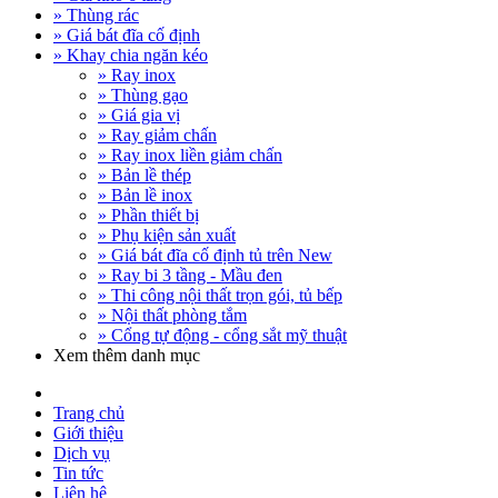
» Thùng rác
» Giá bát đĩa cố định
» Khay chia ngăn kéo
» Ray inox
» Thùng gạo
» Giá gia vị
» Ray giảm chấn
» Ray inox liền giảm chấn
» Bản lề thép
» Bản lề inox
» Phần thiết bị
» Phụ kiện sản xuất
» Giá bát đĩa cố định tủ trên New
» Ray bi 3 tầng - Mầu đen
» Thi công nội thất trọn gói, tủ bếp
» Nội thất phòng tắm
» Cổng tự động - cổng sắt mỹ thuật
Xem thêm danh mục
Trang chủ
Giới thiệu
Dịch vụ
Tin tức
Liên hệ