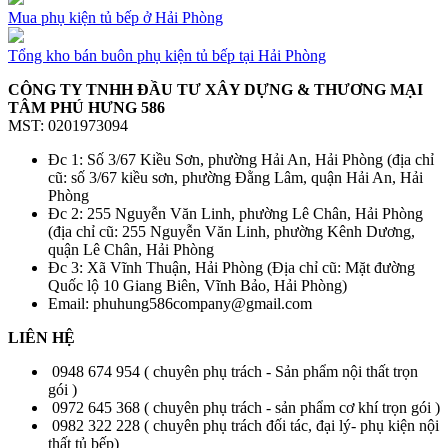
Mua phụ kiện tủ bếp ở Hải Phòng
Tổng kho bán buôn phụ kiện tủ bếp tại Hải Phòng
CÔNG TY TNHH ĐẦU TƯ XÂY DỰNG & THƯƠNG MẠI
TÂM PHÚ HƯNG 586
MST: 0201973094
Đc 1: Số 3/67 Kiều Sơn, phường Hải An, Hải Phòng (địa chỉ
cũ: số 3/67 kiều sơn, phường Đằng Lâm, quận Hải An, Hải
Phòng
Đc 2: 255 Nguyễn Văn Linh, phường Lê Chân, Hải Phòng
(địa chỉ cũ: 255 Nguyễn Văn Linh, phường Kênh Dương,
quận Lê Chân, Hải Phòng
Đc 3: Xã Vĩnh Thuận, Hải Phòng (Địa chỉ cũ: Mặt đường
Quốc lộ 10 Giang Biên, Vĩnh Bảo, Hải Phòng)
Email: phuhung586company@gmail.com
LIÊN HỆ
0948 674 954 ( chuyên phụ trách - Sản phẩm nội thất trọn
gói )
0972 645 368 ( chuyên phụ trách - sản phẩm cơ khí trọn gói )
0982 322 228 ( chuyên phụ trách đối tác, đại lý- phụ kiện nội
thất tủ bếp)