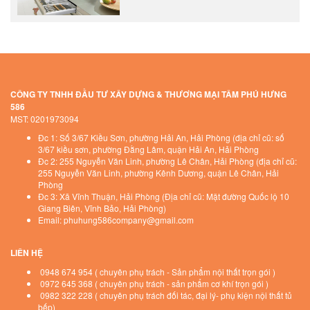
CÔNG TY TNHH ĐẦU TƯ XÂY DỰNG & THƯƠNG MẠI TÂM PHÚ HƯNG
586
MST: 0201973094
Đc 1: Số 3/67 Kiều Sơn, phường Hải An, Hải Phòng (địa chỉ cũ: số
3/67 kiều sơn, phường Đằng Lâm, quận Hải An, Hải Phòng
Đc 2: 255 Nguyễn Văn Linh, phường Lê Chân, Hải Phòng (địa chỉ cũ:
255 Nguyễn Văn Linh, phường Kênh Dương, quận Lê Chân, Hải
Phòng
Đc 3: Xã Vĩnh Thuận, Hải Phòng (Địa chỉ cũ: Mặt đường Quốc lộ 10
Giang Biên, Vĩnh Bảo, Hải Phòng)
Email: phuhung586company@gmail.com
LIÊN HỆ
0948 674 954 ( chuyên phụ trách - Sản phẩm nội thất trọn gói )
0972 645 368 ( chuyên phụ trách - sản phẩm cơ khí trọn gói )
0982 322 228 ( chuyên phụ trách đối tác, đại lý- phụ kiện nội thất tủ
bếp)