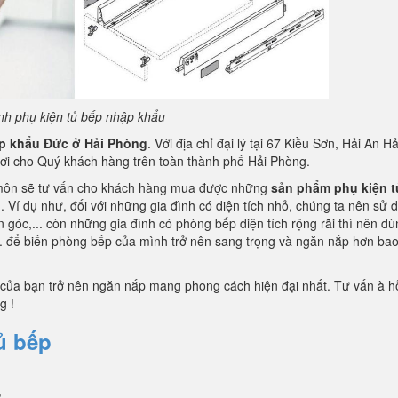
nh phụ kiện tủ bếp nhập khẩu
ập khẩu Đức ở Hải Phòng
. Với địa chỉ đại lý tại 67 Kiều Sơn, Hải An Hả
nơi cho Quý khách hàng trên toàn thành phố Hải Phòng.
n môn sẽ tư vấn cho khách hàng mua được những
sản phẩm phụ kiện t
. Ví dụ như, đối với những gia đình có diện tích nhỏ, chúng ta nên sử 
góc,... còn những gia đình có phòng bếp diện tích rộng rãi thì nên dù
.. để biến phòng bếp của mình trở nên sang trọng và ngăn nắp hơn bao
 của bạn trở nên ngăn nắp mang phong cách hiện đại nhất. Tư vấn à hỗ
g !
ủ bếp
P
P