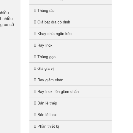
Thùng rác
nhiều.
t nhiều
Giá bát đĩa cố định
ng cơ sở
Khay chia ngăn kéo
Ray inox
Thùng gạo
Giá gia vị
Ray giảm chấn
Ray inox liền giảm chấn
Bản lề thép
Bản lề inox
Phần thiết bị