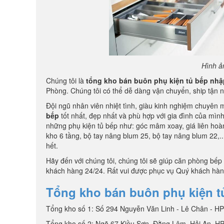
Hình ả
Chúng tôi là
tổng kho bán buôn phụ kiện tủ bếp nh
Phòng. Chúng tôi có thể dễ dàng vận chuyển, ship tận 
Đội ngũ nhân viên nhiệt tình, giàu kinh nghiệm chuyê
bếp
tốt nhất, đẹp nhất và phù hợp với gia đình của mình
những phụ kiện tủ bếp như: góc mâm xoay, giá liên hoàn 
kho 6 tầng, bộ tay nâng blum 25, bộ tay nâng blum 22,.
hết.
Hãy đến với chúng tôi, chúng tôi sẽ giúp căn phòng bếp
khách hàng 24/24. Rất vui được phục vụ Quý khách hàn
Tổng kho bán buôn phụ kiện t
Tổng kho số 1: Số 294 Nguyễn Văn Linh - Lê Chân - H
Tổng kho số 2: Ngõ 67 Kiều Sơn, Đằng Lâm, Hải An, H