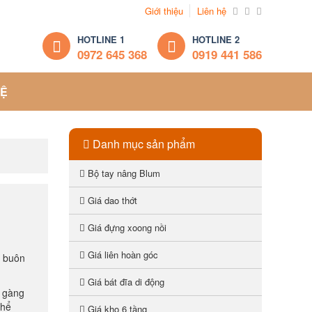
Giới thiệu
Liên hệ
HOTLINE 1
HOTLINE 2
0972 645 368
0919 441 586
HỆ
Danh mục sản phẩm
Bộ tay nâng Blum
Giá dao thớt
Giá đựng xoong nồi
Giá liên hoàn góc
n buôn
Giá bát đĩa di động
n gàng
thể
Giá kho 6 tầng