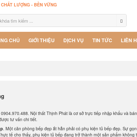
- CHẤT LƯỢNG - BỀN VỮNG
NG CHỦ
GIỚI THIỆU
DỊCH VỤ
TIN TỨC
LIÊN 
ng
e: 0904.970.488. Nội thất Thịnh Phát là cơ sở trực tiếp nhập khẩu và bá
ược tư vấn chi tiết.
ếp
. Một căn phòng bếp đẹp ắt hẳn phải có phụ kiện tủ bếp đẹp. Sự gọ
Thực tế cho thấy, phụ kiện tủ bếp đang trở thành một sản phẩm không 