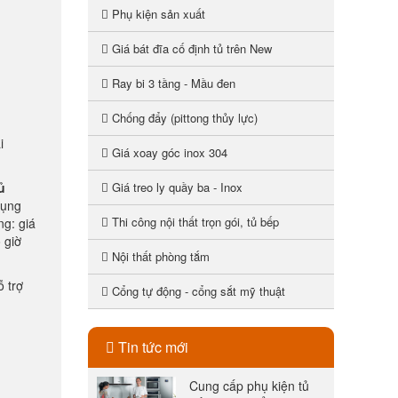
Phụ kiện sản xuất
Giá bát đĩa cố định tủ trên New
Ray bi 3 tầng - Mầu đen
Chống đẩy (pittong thủy lực)
i
Giá xoay góc inox 304
ủ
Giá treo ly quầy ba - Inox
dụng
Thi công nội thất trọn gói, tủ bếp
ng: giá
 giờ
Nội thất phòng tắm
 trợ
Cổng tự động - cổng sắt mỹ thuật
Tin tức mới
Cung cấp phụ kiện tủ