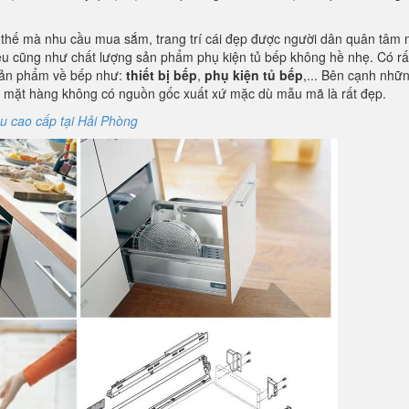
vì thế mà nhu cầu mua sắm, trang trí cái đẹp được người dân quân tâm 
iệu cũng như chất lượng sản phẩm phụ kiện tủ bếp không hề nhẹ. Có rấ
 sản phẩm về bếp như:
thiết bị bếp
,
phụ kiện tủ bếp
,... Bên cạnh nhữ
ững mặt hàng không có nguồn gốc xuất xứ mặc dù mẫu mã là rất đẹp.
u cao cấp tại Hải Phòng