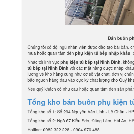
Bán buôn phụ
Chúng tôi có đội ngũ nhân viên được đào tạo bài bản, c
mua hoặc quan tâm đến
phụ kiện tủ bếp nhập khẩu
,
Nhắc tới lĩnh vực
phụ kiện tủ bếp tại Ninh Bình
, không
tủ bếp tại Ninh Bình
với các mặt hàng được nhập khẩu t
lưỡng về kho hàng cũng như cơ sở vật chất, đơn vị chún
bảo nguồn hàng đầu vào cực kỳ chất lượng cho Quý kh
Nếu quý khách có nhu cầu hoặc quan tâm đến sản phẩm c
Tổng kho bán buôn phụ kiện t
Tổng kho số 1: Số 294 Nguyễn Văn Linh - Lê Chân - H
Tổng kho số 2: Ngõ 67 Kiều Sơn, Đằng Lâm, Hải An, H
Hotline: 0982.322.228 - 0904.970.488