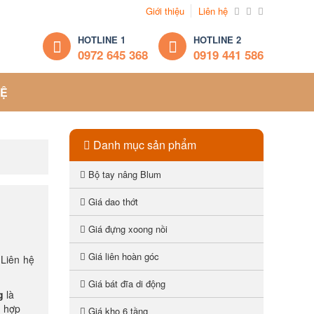
Giới thiệu
Liên hệ
HOTLINE 1
HOTLINE 2
0972 645 368
0919 441 586
HỆ
Danh mục sản phẩm
Bộ tay nâng Blum
Giá dao thớt
Giá đựng xoong nồi
Giá liên hoàn góc
 Liên hệ
Giá bát đĩa di động
g
là
ù hợp
Giá kho 6 tầng