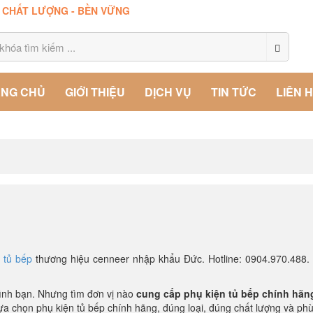
- CHẤT LƯỢNG - BỀN VỮNG
NG CHỦ
GIỚI THIỆU
DỊCH VỤ
TIN TỨC
LIÊN 
 tủ bếp
thương hiệu cenneer nhập khẩu Đức. Hotline: 0904.970.488.
đình bạn. Nhưng tìm đơn vị nào
cung cấp phụ kiện tủ bếp chính hãn
ựa chọn phụ kiện tủ bếp chính hãng, đúng loại, đúng chất lượng và ph