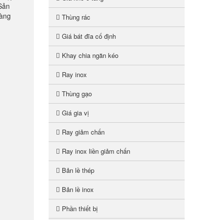
 Sản
hàng
Thùng rác
Giá bát đĩa cố định
Khay chia ngăn kéo
Ray inox
Thùng gạo
Giá gia vị
Ray giảm chấn
Ray inox liền giảm chấn
Bản lề thép
Bản lề inox
Phần thiết bị