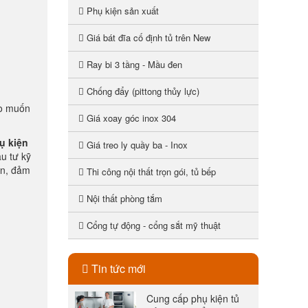
Phụ kiện sản xuất
Giá bát đĩa cố định tủ trên New
Ray bi 3 tầng - Mầu đen
Chống đẩy (pittong thủy lực)
ào muốn
Giá xoay góc inox 304
ụ kiện
Giá treo ly quầy ba - Inox
u tư kỹ
ớn, đảm
Thi công nội thất trọn gói, tủ bếp
Nội thất phòng tắm
Cổng tự động - cổng sắt mỹ thuật
Tin tức mới
Cung cấp phụ kiện tủ